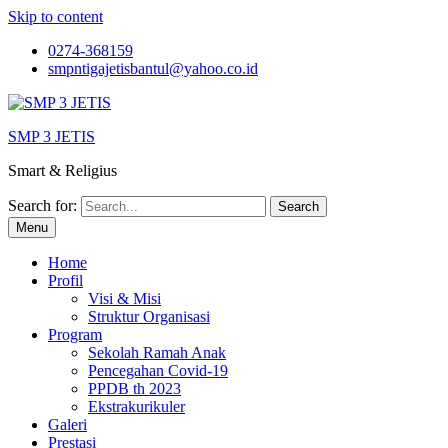
Skip to content
0274-368159
smpntigajetisbantul@yahoo.co.id
SMP 3 JETIS
Smart & Religius
Search for:
Menu
Home
Profil
Visi & Misi
Struktur Organisasi
Program
Sekolah Ramah Anak
Pencegahan Covid-19
PPDB th 2023
Ekstrakurikuler
Galeri
Prestasi