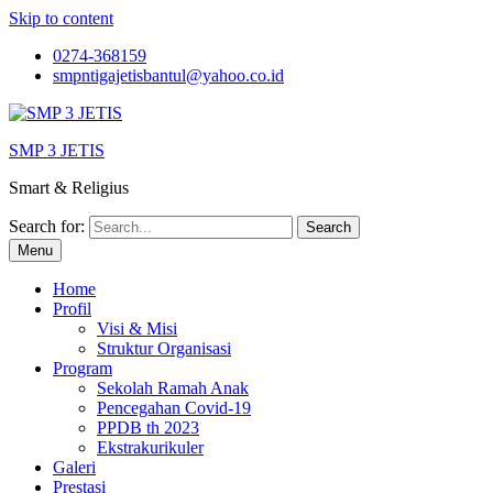
Skip to content
0274-368159
smpntigajetisbantul@yahoo.co.id
SMP 3 JETIS
Smart & Religius
Search for:
Menu
Home
Profil
Visi & Misi
Struktur Organisasi
Program
Sekolah Ramah Anak
Pencegahan Covid-19
PPDB th 2023
Ekstrakurikuler
Galeri
Prestasi