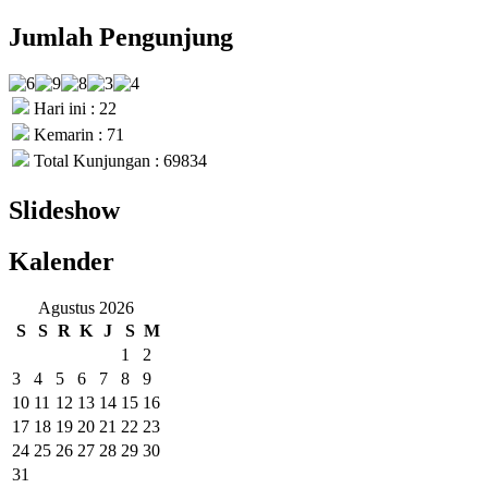
Jumlah Pengunjung
Hari ini : 22
Kemarin : 71
Total Kunjungan : 69834
Slideshow
Kalender
Agustus 2026
S
S
R
K
J
S
M
1
2
3
4
5
6
7
8
9
10
11
12
13
14
15
16
17
18
19
20
21
22
23
24
25
26
27
28
29
30
31