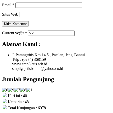
Email
*
Situs Web
Current ye@r
*
Alamat Kami :
Jl.Parangtritis Km.14.5 , Patalan, Jetis, Bantul
Telp : (0274) 368159
www.smp3jetis.sch.id
smptigajetisbantul@yahoo.co.id
Jumlah Pengunjung
Hari ini : 40
Kemarin : 48
Total Kunjungan : 69781