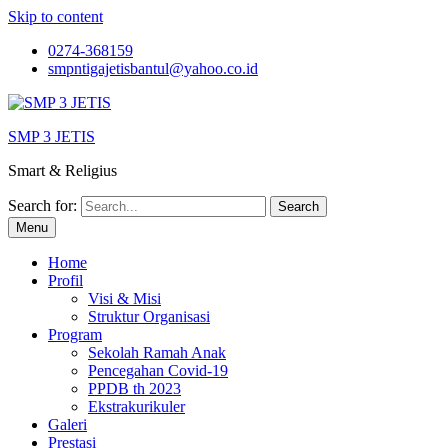
Skip to content
0274-368159
smpntigajetisbantul@yahoo.co.id
SMP 3 JETIS
Smart & Religius
Search for:
Menu
Home
Profil
Visi & Misi
Struktur Organisasi
Program
Sekolah Ramah Anak
Pencegahan Covid-19
PPDB th 2023
Ekstrakurikuler
Galeri
Prestasi