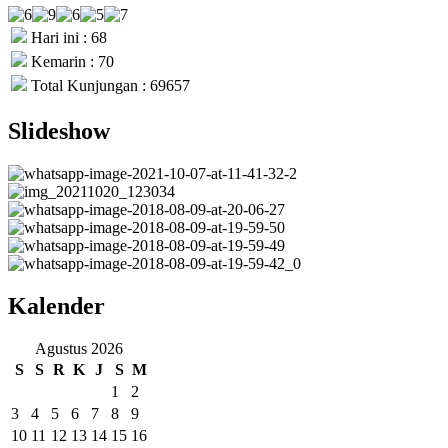
Hari ini : 68
Kemarin : 70
Total Kunjungan : 69657
Slideshow
Kalender
Agustus 2026
S
S
R
K
J
S
M
1
2
3
4
5
6
7
8
9
10
11
12
13
14
15
16