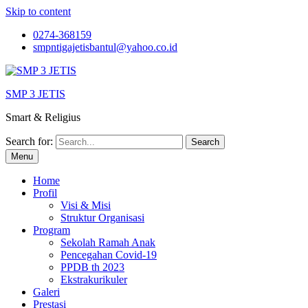
Skip to content
0274-368159
smpntigajetisbantul@yahoo.co.id
SMP 3 JETIS
Smart & Religius
Search for:
Menu
Home
Profil
Visi & Misi
Struktur Organisasi
Program
Sekolah Ramah Anak
Pencegahan Covid-19
PPDB th 2023
Ekstrakurikuler
Galeri
Prestasi