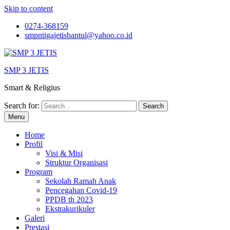
Skip to content
0274-368159
smpntigajetisbantul@yahoo.co.id
SMP 3 JETIS
Smart & Religius
Search for:
Menu
Home
Profil
Visi & Misi
Struktur Organisasi
Program
Sekolah Ramah Anak
Pencegahan Covid-19
PPDB th 2023
Ekstrakurikuler
Galeri
Prestasi